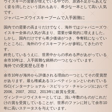
ウイスキーの需要が増えている中での、原酒不足からあえな
く姿を消したという流れもあり、希少な一本として高い人気
です。
ジャパニーズウイスキーブームで入手困難に
国内での需要の高まりだけでなく、海外ではジャパニーズウ
イスキー全体の人気が高まり、需要が爆発的に増えました。
しかし、国内だけですら希少価値がつき、争奪戦になってい
たところに、海外のウイスキーファンが参戦してきたので
す。
終売しているうえに、世界中からの求める声があがっている
余市10年は、入手困難な銘柄の一つとなっています。
海外での受賞歴も圧巻！
余市10年が海外から評価される理由の一つとしてその受賞歴
があります。最も権威あるコンペティションといわれている
ISC(インターナショナル・スピリッツ・チャレンジ)において
2006、2007、2012、2013年に銀賞を受賞。
ヴィンテージウイスキーとしては、浅い年数のものがこれだ
けの賞を受賞していることが、世界のファンに対して余市10
年に高いステータスを与えています。