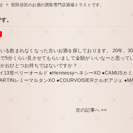
>
せ
世田谷区のお酒の買取専門店酒蔵トラストです。
です。
いる飲まれなくなった古いお酒を探しております。 20年、3
で5分くらい見させてもらいまして金額が いいなーと思って
何かおひとつお持ちではないですか？
イ13世ベリーオールド ●HennessyヘネシーXO ●CAMUSカ
 MARTINレミーマルタンXO ●COURVOISIERクルボアジェ ●MA
次の記事へ >>